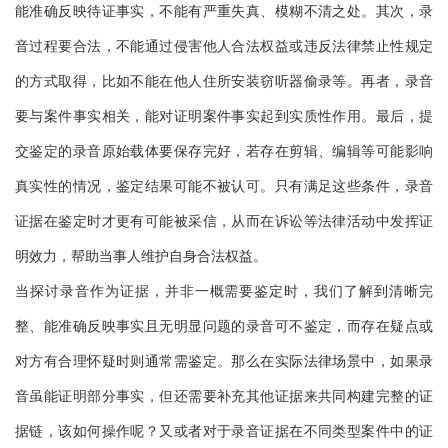
能准确反映待证事实，不能有严重失真、模糊不清之处。其次，录
音过程要合法，不能通过侵害他人合法权益或违反法律禁止性规定
的方式取得，比如不能在他人住所安装窃听器偷录等。再者，录音
要与案件事实相关，能对证明案件事实起到实质性作用。最后，提
交鉴定的录音原始载体要保存完好，若存在剪辑、编辑等可能影响
真实性的情况，鉴定结果可能不被认可。只有满足这些条件，录音
证据在鉴定时才更有可能被采信，从而在诉讼等法律活动中发挥证
明效力，帮助当事人维护自身合法权益。
当探讨录音作为证据，并非一概需要鉴定时，我们了解到清晰完
整、能准确反映事实且无明显问题的录音可不鉴定，而存在疑点或
对方有合理怀疑时则通常需鉴定。那么在实际法律场景中，如果录
音虽能证明部分事实，但还需要补充其他证据来共同构建完整的证
据链，该如何操作呢？又或者对于录音证据在不同类型案件中的证